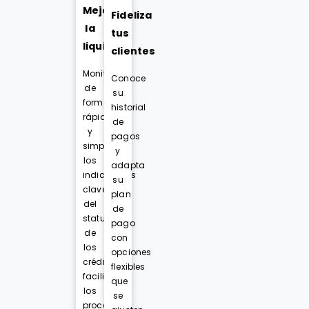
Mejora
Fideliza
la
tus
liquidez
clientes
Monitorea
Conoce
de
su
forma
historial
rápida
de
y
pagos
simple
y
los
adapta
indicadores
su
claves
plan
del
de
status
pago
de
con
los
opciones
créditos,
flexibles
facilitando
que
los
se
procesos