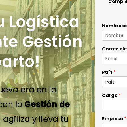
Comple
u Logística
Nombre c
nte Gestión
Correo el
arto!
País
*
eva era en la
Cargo
*
con la
Gestión de
 agiliza y lleva tu
Empresa
*