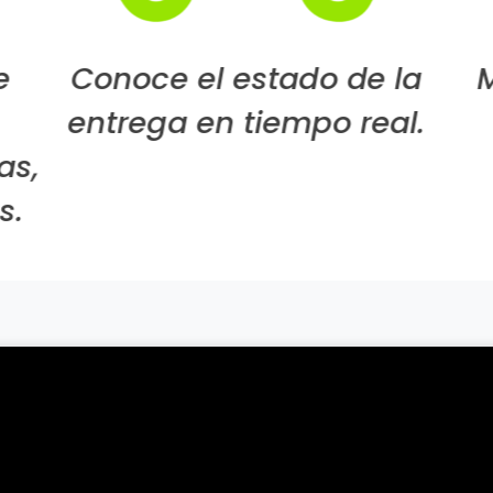
 la
Mejora la calidad del
al.
servicio
re
tu 