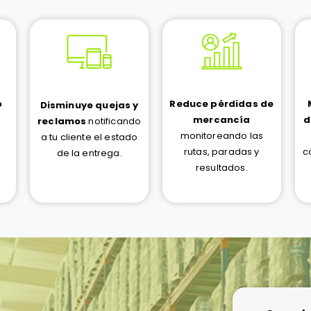
Reduce pérdidas de
o
Disminuye quejas y
mercancía
d
reclamos
notificando
monitoreando las
a tu cliente el estado
rutas, paradas y
c
de la entrega.
resultados.