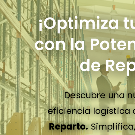
¡Optimiza t
con la Pote
de Rep
Descubre una nu
eficiencia logística 
Reparto.
Simplifica,