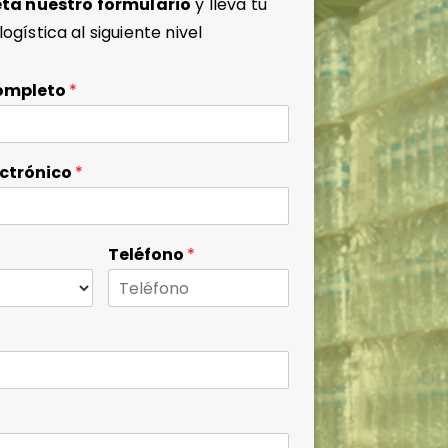
ta nuestro formulario
y lleva tu
logística al siguiente nivel
ompleto
*
ectrónico
*
Teléfono
*