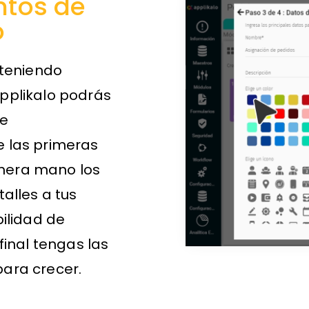
ntos de
o
 teniendo
pplikalo podrás
de
 las primeras
mera mano los
alles a tus
bilidad de
final tengas las
ara crecer.