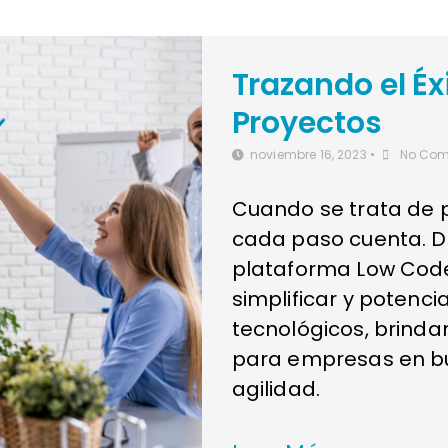
Trazando el Éx
Proyectos
noviembre 16, 2023
•
No Co
Cuando se trata de 
cada paso cuenta. D
plataforma Low Cod
simplificar y potenci
tecnológicos, brinda
para empresas en bu
agilidad.