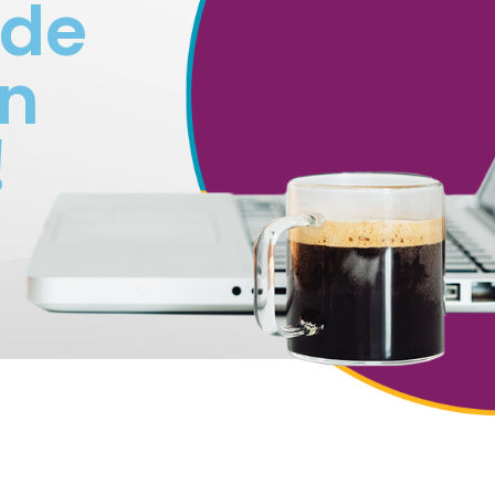
 de
en
!