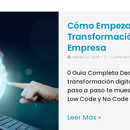
Cómo Empezar
Transformació
Empresa
febrero 21, 2024
•
1 Comment
0 Guía Completa De
transformación digita
paso a paso te mues
Low Code y No Code 
Leer Más »