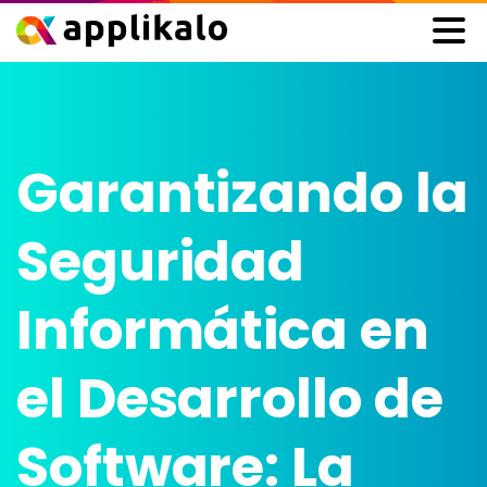
Garantizando
la
Seguridad
Informática
en
el
Desarrollo
de
Software:
La