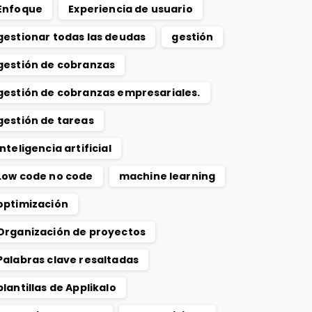
Enfoque
Experiencia de usuario
gestionar todas las deudas
gestión
gestión de cobranzas
gestión de cobranzas empresariales.
gestión de tareas
Inteligencia artificial
Low code no code
machine learning
optimización
Organización de proyectos
Palabras clave resaltadas
plantillas de Applikalo