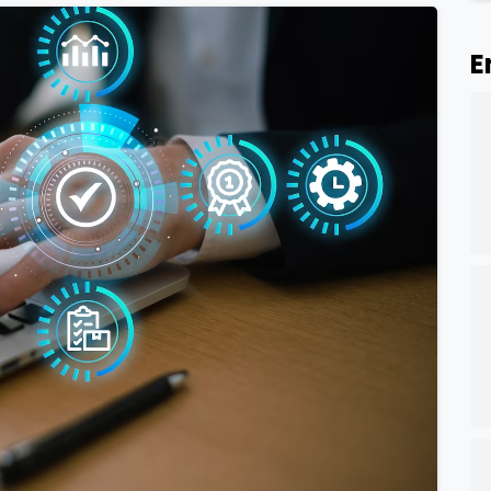
E
0
0