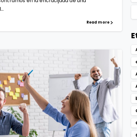
contramos en la encrucijada de una
..
Read more
E