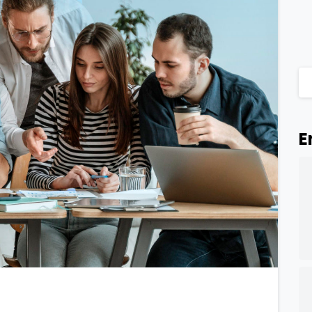
E
1
0